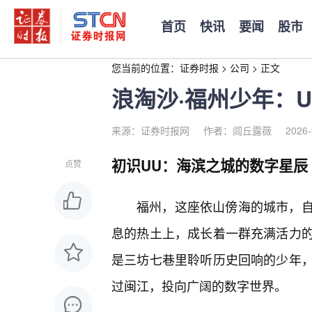
首页
快讯
要闻
股市
您当前的位置：
证券时报
>
公司
>
正文
浪淘沙·福州少年：
来源：证券时报网
作者：闾丘露薇
2026-
初识UU：海滨之城的数字星辰
点赞
福州，这座依山傍海的城市，
息的热土上，成长着一群充满活力
是三坊七巷里聆听历史回响的少年
过闽江，投向广阔的数字世界。