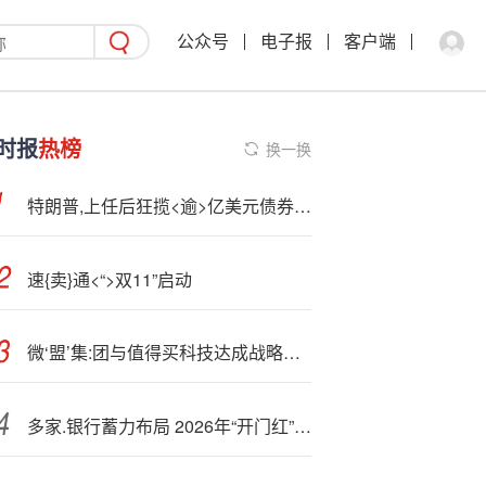
公众号
电子报
客户端
时报
热榜
换一换
特朗普,上任后狂揽<逾>亿美元债券！有无政策利益输送？
速{卖}通<“>双11”启动
微‘盟’集:团与值得买科技达成战略合作：共建AI电商生态
多家.银行蓄力布局 2026年“开门红”提前‘开’战！