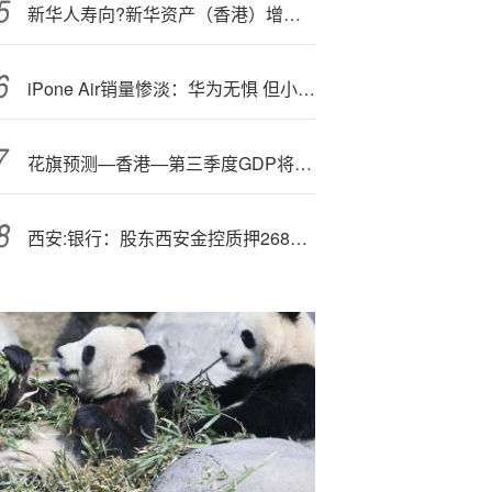
新华人寿向?新华资产（香港）增资1.54亿港元获批
iP
one Air销量惨淡：华为无惧 但小米等国产手机厂商将取消Air机型
花旗预测—香港—第三季度GDP将增长3.3%
西安:银行：股东西安金控质押2680万股股份