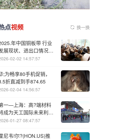
热点
视频
换一换
2025.年中国铜板带 行业
发展现状、进出口情况及
未来趋势分析：高端转型
2026-02-02 14:57:57
加速推进，新能源汽车等
新兴领域需求爆发[图]
华;为畅享80手机促销，
8.5折直减到手874.65
2026-02-04 14:56:57
第一—上海：高?端材料
将成为天工国际未来利润
爆发点 维持“买入”评级
2026-01-27 08:47:57
霍尼韦!尔?(HON.US)推